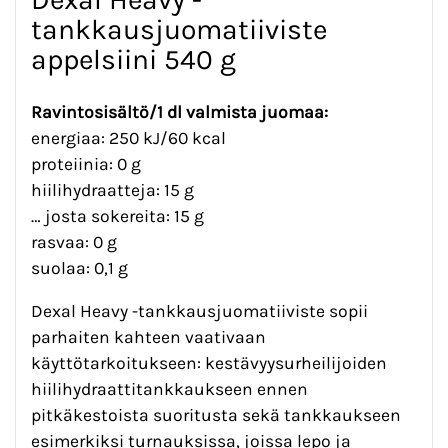
tankkausjuomatiiviste
appelsiini 540 g
Ravintosisältö/1 dl valmista juomaa:
energiaa: 250 kJ/60 kcal
proteiinia: 0 g
hiilihydraatteja: 15 g
… josta sokereita: 15 g
rasvaa: 0 g
suolaa: 0,1 g
Dexal Heavy -tankkausjuomatiiviste sopii
parhaiten kahteen vaativaan
käyttötarkoitukseen: kestävyysurheilijoiden
hiilihydraattitankkaukseen ennen
pitkäkestoista suoritusta sekä tankkaukseen
esimerkiksi turnauksissa, joissa lepo ja