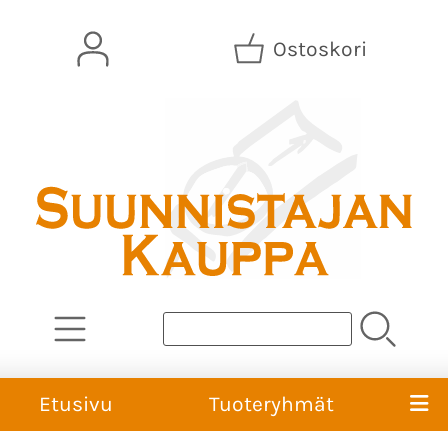
Ostoskori
Etusivu
Tuoteryhmät