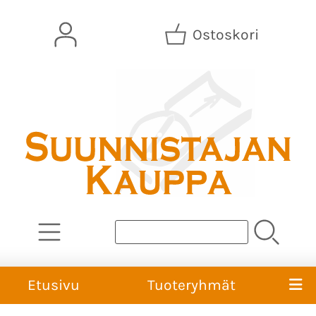
Ostoskori
Etusivu
Tuoteryhmät