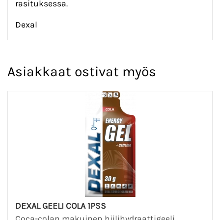
rasituksessa.
Dexal
Asiakkaat ostivat myös
DEXAL GEELI COLA 1PSS
Coca-colan makuinen hiilihydraattigeeli