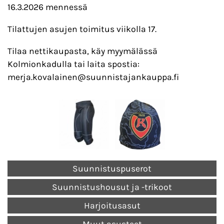
16.3.2026 mennessä
Tilattujen asujen toimitus viikolla 17.
Tilaa nettikaupasta, käy myymälässä
Kolmionkadulla tai laita spostia:
merja.kovalainen@suunnistajankauppa.fi
Suunnistuspuserot
Suunnistushousut ja -trikoot
Harjoitusasut