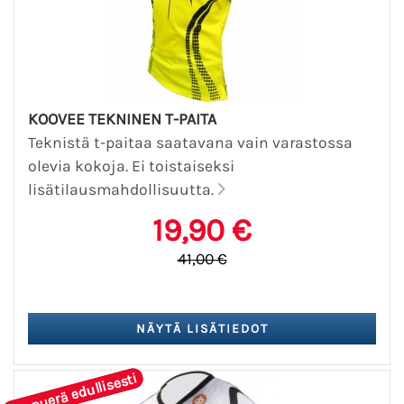
KOOVEE TEKNINEN T-PAITA
Teknistä t-paitaa saatavana vain varastossa
olevia kokoja. Ei toistaiseksi
lisätilausmahdollisuutta.
19,90 €
41,00 €
Loppuerä edullisesti