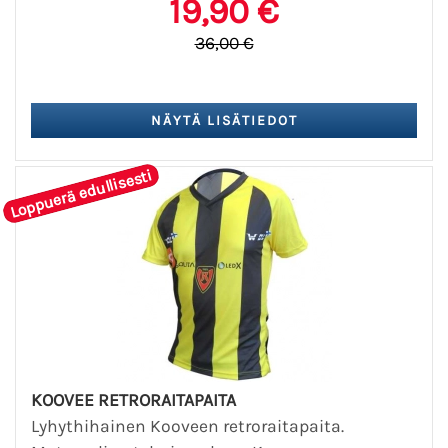
19,90 €
36,00 €
Loppuerä edullisesti
KOOVEE RETRORAITAPAITA
Lyhythihainen Kooveen retroraitapaita.