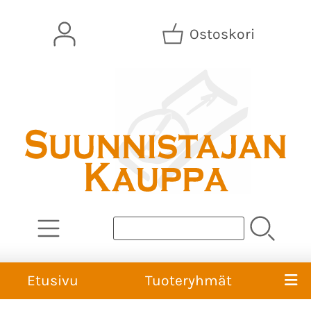
Ostoskori
Etusivu
Tuoteryhmät