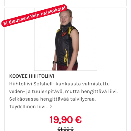
Ei tilausasu! Vain hajakokoja!
KOOVEE HIIHTOLIIVI
Hiihtoliivi Sofshell- kankaasta valmistettu
veden- ja tuulenpitävä, mutta hengittävä liivi.
Selkäosassa hengittävää talvilycraa.
Täydellinen liivi...
19,90 €
61,00 €