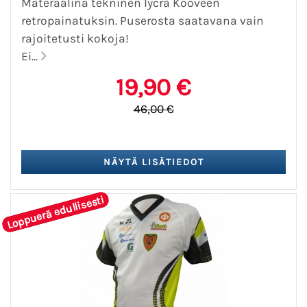
Materaalina tekninen lycra Kooveen
retropainatuksin. Puserosta saatavana vain
rajoitetusti kokoja!
Ei...
19,90 €
46,00 €
Loppuerä edullisesti