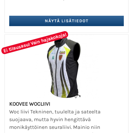
Ei tilausasu! Vain hajakokoja!
KOOVEE WOCLIIVI
Woc liivi Tekninen, tuulelta ja sateelta
suojaava, mutta hyvin hengittävä
monikäyttöinen seuraliivi. Mainio niin