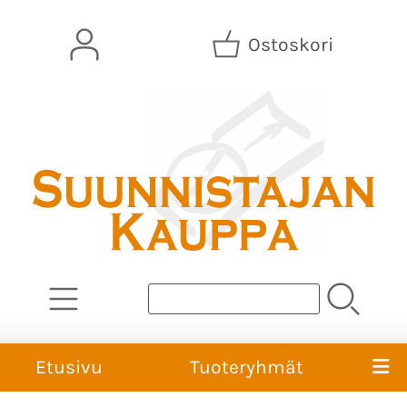
Ostoskori
Etusivu
Tuoteryhmät