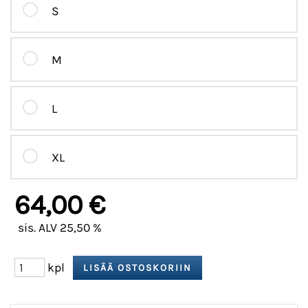
S
M
L
XL
64,00 €
sis. ALV 25,50 %
kpl