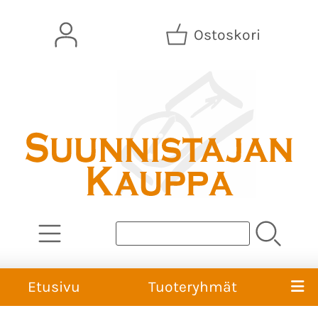
Ostoskori
Etusivu
Tuoteryhmät