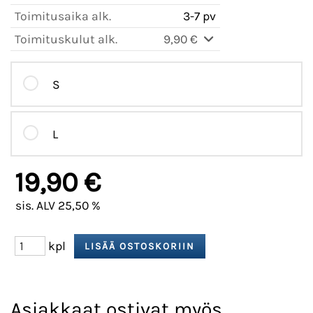
Toimitusaika alk.
3-7 pv
Toimituskulut alk.
9,90 €
S
L
19,90 €
sis. ALV 25,50 %
kpl
Asiakkaat ostivat myös