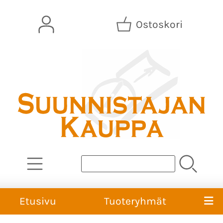
Ostoskori
Etusivu
Tuoteryhmät