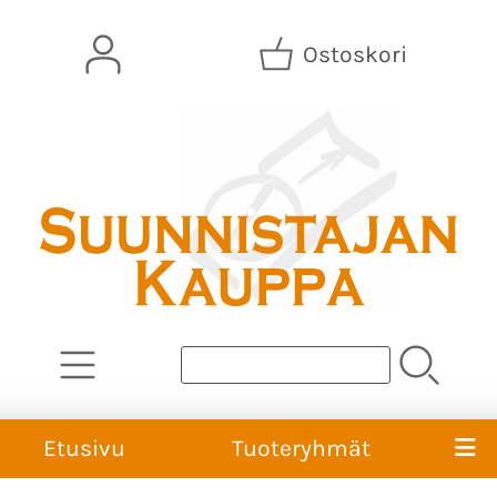
Ostoskori
Etusivu
Tuoteryhmät