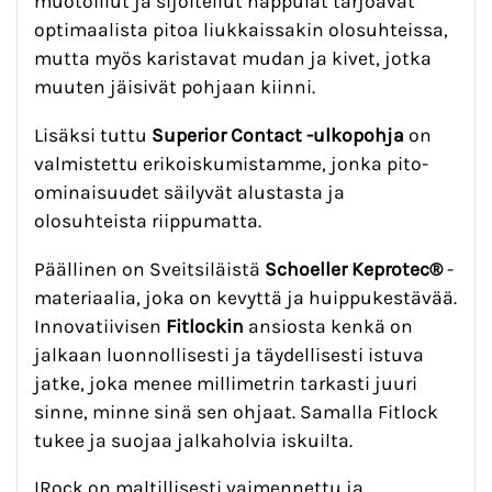
muotoillut ja sijoitellut nappulat tarjoavat
optimaalista pitoa liukkaissakin olosuhteissa,
mutta myös karistavat mudan ja kivet, jotka
muuten jäisivät pohjaan kiinni.
Lisäksi tuttu
Superior Contact -ulkopohja
on
valmistettu erikoiskumistamme, jonka pito-
ominaisuudet säilyvät alustasta ja
olosuhteista riippumatta.
Päällinen on Sveitsiläistä
Schoeller Keprotec®
-
materiaalia, joka on kevyttä ja huippukestävää.
Innovatiivisen
Fitlockin
ansiosta kenkä on
jalkaan luonnollisesti ja täydellisesti istuva
jatke, joka menee millimetrin tarkasti juuri
sinne, minne sinä sen ohjaat. Samalla Fitlock
tukee ja suojaa jalkaholvia iskuilta.
IRock on maltillisesti vaimennettu ja