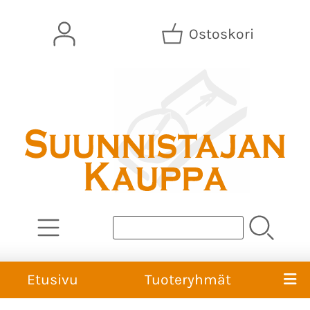
Ostoskori
Etusivu
Tuoteryhmät