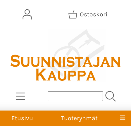
Ostoskori
Etusivu
Tuoteryhmät