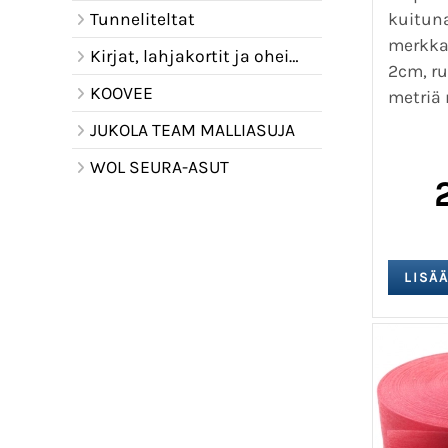
kuituna
Tunneliteltat
merkkau
Kirjat, lahjakortit ja oheistuotteet
2cm, ru
KOOVEE
metriä 
JUKOLA TEAM MALLIASUJA
WOL SEURA-ASUT