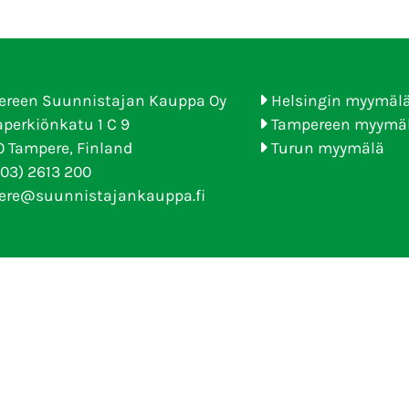
ereen Suunnistajan Kauppa Oy
Helsingin myymäl
perkiönkatu 1 C 9
Tampereen myymä
 Tampere, Finland
Turun myymälä
(03) 2613 200
ere@suunnistajankauppa.fi