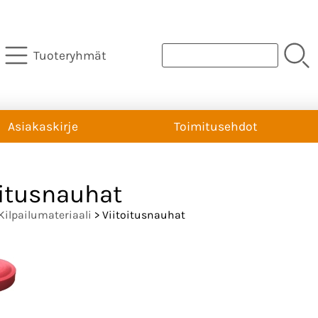
Tuoteryhmät
Asiakaskirje
Toimitusehdot
oitusnauhat
Kilpailumateriaali
> Viitoitusnauhat