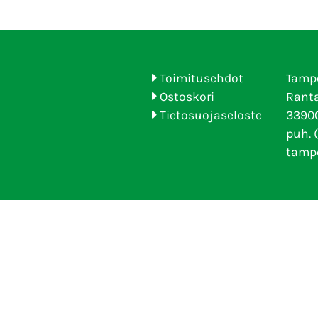
Toimitusehdot
Tamp
Ostoskori
Ranta
Tietosuojaseloste
33900
puh. 
tamp