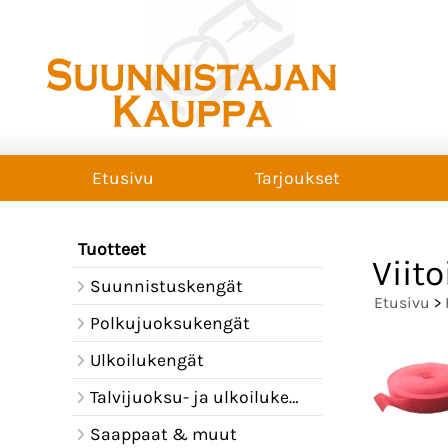
Etusivu
Tarjoukset
Tuotteet
Viit
Suunnistuskengät
Etusivu
>
Polkujuoksukengät
Ulkoilukengät
Talvijuoksu- ja ulkoilukengät
Saappaat & muut