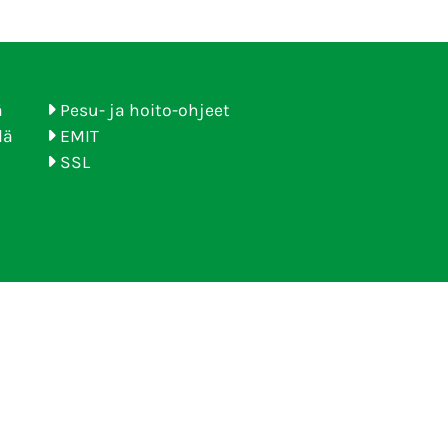
ä
Pesu- ja hoito-ohjeet
lä
EMIT
SSL