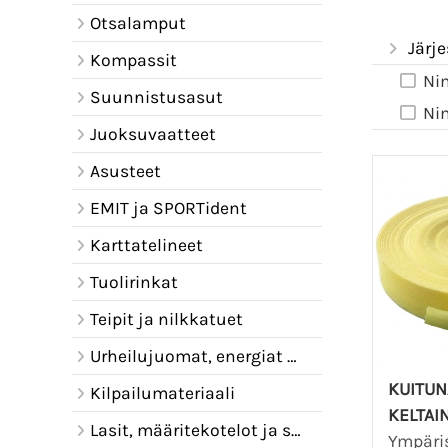
Otsalamput
Järje
Kompassit
Ni
Suunnistusasut
Ni
Juoksuvaatteet
Asusteet
EMIT ja SPORTident
Karttatelineet
Tuolirinkat
Teipit ja nilkkatuet
Urheilujuomat, energiat ja juomavyöt
KUITU
Kilpailumateriaali
KELTAI
Lasit, määritekotelot ja sadelipat
Ympäri