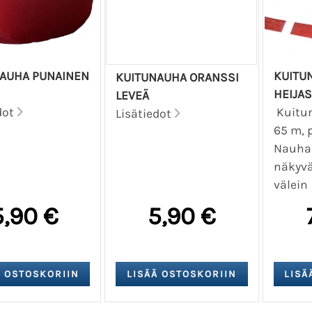
AUHA PUNAINEN
KUITU
KUITUNAUHA ORANSSI
HEIJAS
LEVEÄ
dot
Kuitu
Lisätiedot
65 m, 
Nauha
näkyvä
väl
5,90 €
5,90 €