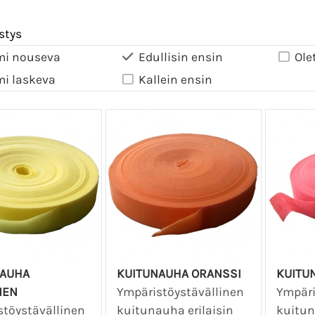
stys
mi nouseva
Edullisin ensin
Ole
mi laskeva
Kallein ensin
NAUHA
KUITUNAUHA ORANSSI
KUITU
NEN
Ympäristöystävällinen
Ympäri
stöystävällinen
kuitunauha erilaisin
kuitun