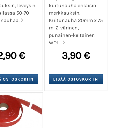
uksin, leveys n.
kuitunauha erilaisin
ullassa 50-70
merkkauksin.
 nauhaa.
Kuitunauha 20mm x 75
m, 2-värinen,
punainen-keltainen
WOL...
2,90 €
3,90 €