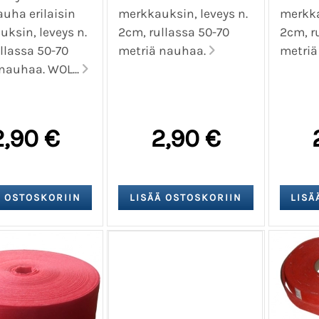
uha erilaisin
merkkauksin, leveys n.
merkka
ksin, leveys n.
2cm, rullassa 50-70
2cm, r
llassa 50-70
metriä nauhaa.
metriä
nauhaa. WOL...
2,90 €
2,90 €