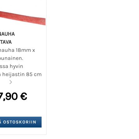
NAUHA
TAVA
nauha 18mm x
punainen.
ssa hyvin
 heijastin 85 cm
ein
7,90 €