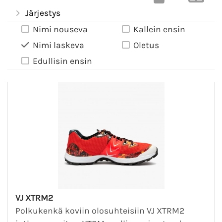
Järjestys
Nimi nouseva
Kallein ensin
Nimi laskeva
Oletus
Edullisin ensin
VJ XTRM2
Polkukenkä koviin olosuhteisiin VJ XTRM2