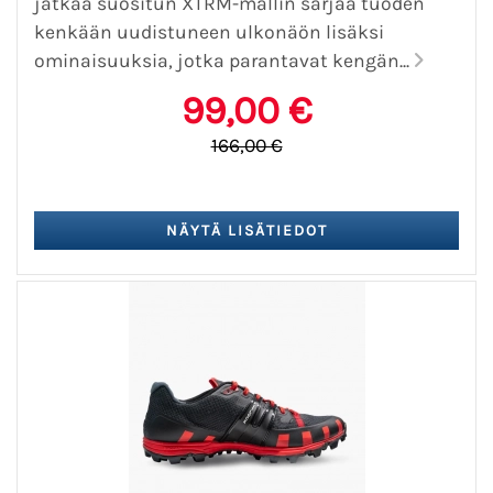
jatkaa suositun XTRM-mallin sarjaa tuoden
kenkään uudistuneen ulkonäön lisäksi
ominaisuuksia, jotka parantavat kengän...
99,00 €
166,00 €