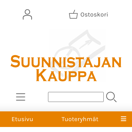
Ostoskori
Etusivu
Tuoteryhmät