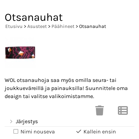
Otsanauhat
Etusivu
>
Asusteet
>
Päähineet
> Otsanauhat
WOL otsanauhoja saa myös omilla seura- tai
joukkueväreillä ja painauksilla! Suunnittele oma
deaign tai valitse valikoimistamme.
Järjestys
Nimi nouseva
Kallein ensin