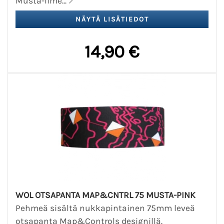
Musta-lime...
14,90 €
WOL OTSAPANTA MAP&CNTRL 75 MUSTA-PINK
Pehmeä sisältä nukkapintainen 75mm leveä
otsapanta Map&Controls designillä.