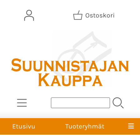
Ostoskori
Etusivu
Tuoteryhmät