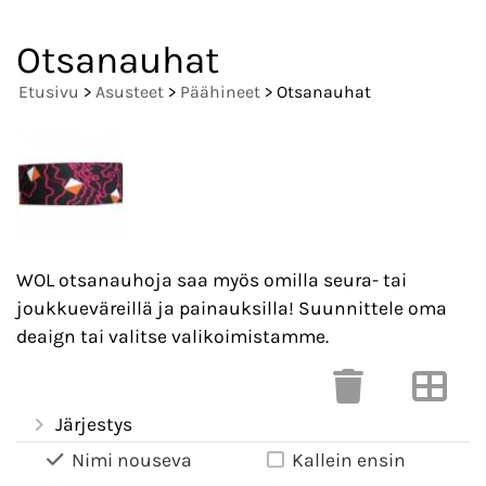
Otsanauhat
Etusivu
>
Asusteet
>
Päähineet
> Otsanauhat
WOL otsanauhoja saa myös omilla seura- tai
joukkueväreillä ja painauksilla! Suunnittele oma
deaign tai valitse valikoimistamme.
Järjestys
Nimi nouseva
Kallein ensin