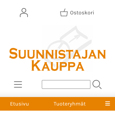
Ostoskori
Etusivu
Tuoteryhmät