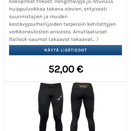
kokopitkät trikoot. Hengittävyys ja istuvuus
huippuluokkaa takana olevien, erityisesti
suunnistajien ja muiden
kestävyysurheilijoiden tarpeisiin kehitettyjen
verkkoneulosten ansiosta. Ainutlaatuiset
flatlock-saumat takaavat takaavat...
52,00 €