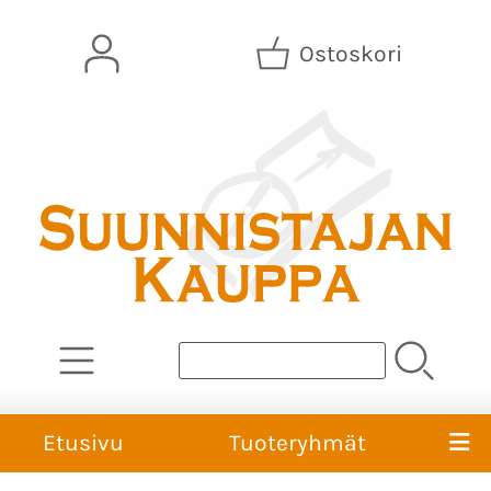
Ostoskori
Etusivu
Tuoteryhmät