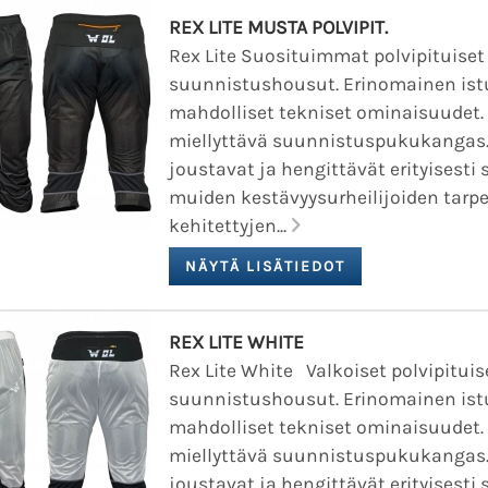
REX LITE MUSTA POLVIPIT.
Rex Lite Suosituimmat polvipituiset
suunnistushousut. Erinomainen ist
mahdolliset tekniset ominaisuudet.
miellyttävä suunnistuspukukangas.
joustavat ja hengittävät erityisesti
muiden kestävyysurheilijoiden tarpe
kehitettyjen...
REX LITE WHITE
Rex Lite White Valkoiset polvipituis
suunnistushousut. Erinomainen ist
mahdolliset tekniset ominaisuudet.
miellyttävä suunnistuspukukangas
joustavat ja hengittävät erityisesti