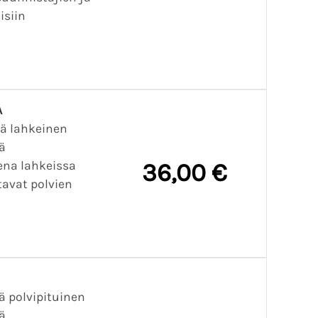
isiin
A
kä lahkeinen
ä
na lahkeissa
36,00 €
tavat polvien
 polvipituinen
ä