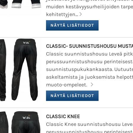
muiden kestävyysurheilijoiden tarpe
kehitettyjen...
CLASSIC- SUUNNISTUSHOUSU MUST
Classic suunnistushousu Leveä pit
perussuunnistushousu perinteisest
suunnistuspukukankaasta. Uutuute
askeltamista ja juoksemista helpot
muoto-ompeleet.
CLASSIC KNEE
Classic Knee suunnistushousu Leveä
perussuunnistushousu perinteisest