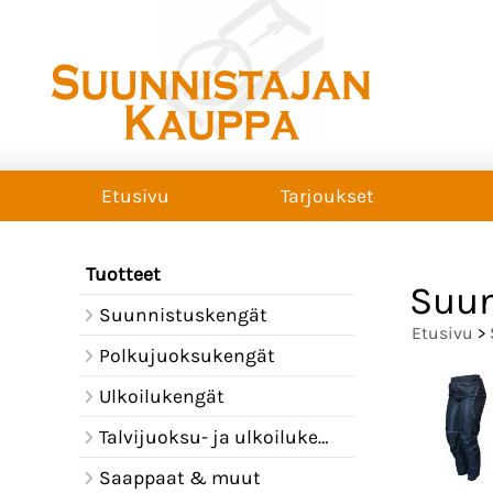
Etusivu
Tarjoukset
Tuotteet
Suun
Suunnistuskengät
Etusivu
>
Polkujuoksukengät
Ulkoilukengät
Talvijuoksu- ja ulkoilukengät
Saappaat & muut