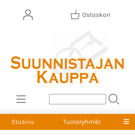
Ostoskori
Etusivu
Tuoteryhmät