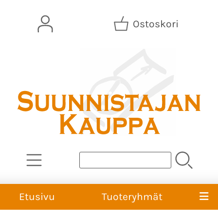
Ostoskori
Etusivu
Tuoteryhmät