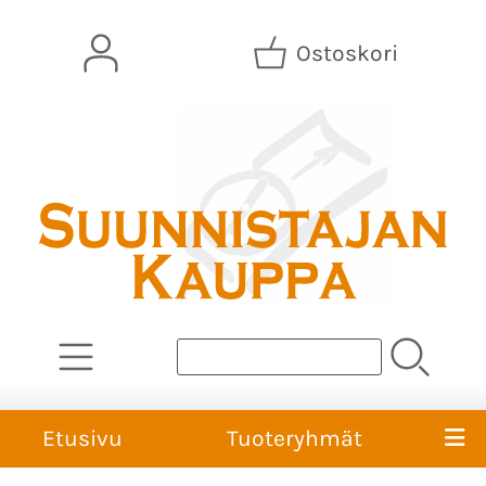
Ostoskori
Etusivu
Tuoteryhmät