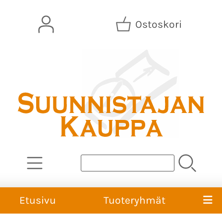
Ostoskori
Etusivu
Tuoteryhmät