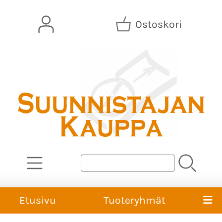
Ostoskori
Etusivu
Tuoteryhmät