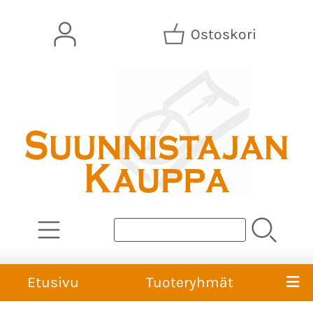
Ostoskori
Etusivu
Tuoteryhmät