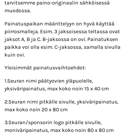
tarvitsemme paino-originaalin sähköisessä
muodossa.
Painatuspaikan määrittelyyn on hyvä käyttää
piirrosmalleja. Esim. 3 jaksoisessa teltassa ovat
jaksot A, B ja C. B-jaksossa on ovi. Painatuksen
paikka voi olla esim. C-jaksossa, samalla sivulla
kuin ovi.
Yleisimmät painatusvaihtoehdot:
1.Seuran nimi päätyovien yläpuolelle,
yksiväripainatus, max koko noin 15 x 40 cm
2.Seuran nimi pitkälle sivulle, yksiväripainatus,
max koko noin 20 x 80 cm
3.Seuran/sponsorin logo pitkälle sivulle,
moniväripainatus, max koko noin 80 x 80 cm