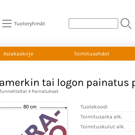
Tuoteryhmät
Asiakaskirje
Toimitusehdot
amerkin tai logon painatus pi
Tunneliteltat
>
Painatukset
Tuotekoodi
Toimitusaika alk.
Toimituskulut alk.