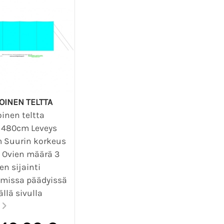
OINEN TELTTA
oinen teltta
 480cm Leveys
 Suurin korkeus
 Ovien määrä 3
en sijainti
missa päädyissä
ällä sivulla
.