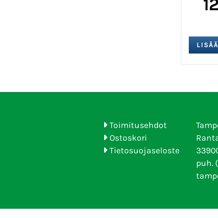
1
Toimitusehdot
Tamp
Ostoskori
Ranta
Tietosuojaseloste
33900
puh. 
tamp