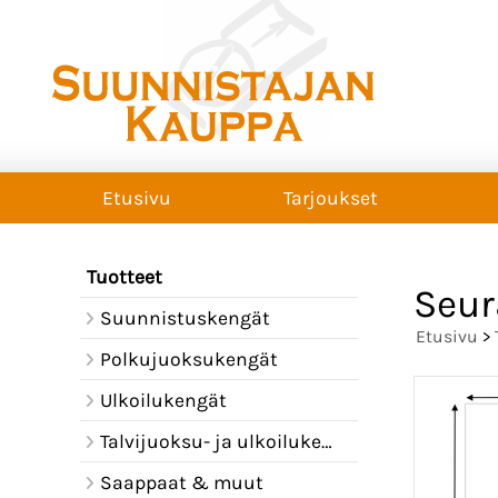
Etusivu
Tarjoukset
Tuotteet
Seur
Suunnistuskengät
Etusivu
>
Polkujuoksukengät
Ulkoilukengät
Talvijuoksu- ja ulkoilukengät
Saappaat & muut