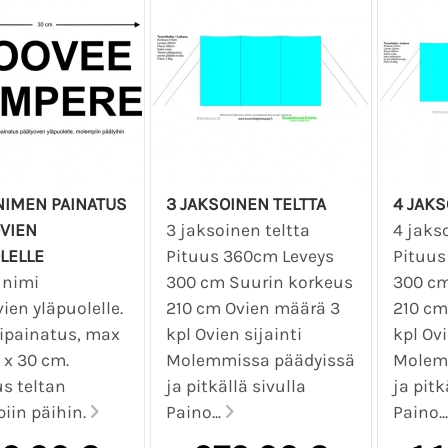
IMEN PAINATUS
3 JAKSOINEN TELTTA
4 JAKS
VIEN
3 jaksoinen teltta
4 jaks
LELLE
Pituus 360cm Leveys
Pituus
 nimi
300 cm Suurin korkeus
300 cm
ien yläpuolelle.
210 cm Ovien määrä 3
210 cm
ipainatus, max
kpl Ovien sijainti
kpl Ovi
 x 30 cm.
Molemmissa päädyissä
Molem
s teltan
ja pitkällä sivulla
ja pitk
iin päihin.
Paino...
Paino..