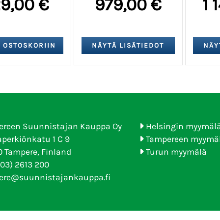
29,00 €
979,00 €
1 
ereen Suunnistajan Kauppa Oy
Helsingin myymäl
perkiönkatu 1 C 9
Tampereen myymä
 Tampere, Finland
Turun myymälä
(03) 2613 200
ere@suunnistajankauppa.fi