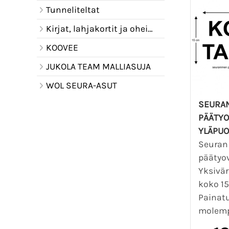
Tunneliteltat
Kirjat, lahjakortit ja oheistuotteet
KOOVEE
JUKOLA TEAM MALLIASUJA
WOL SEURA-ASUT
SEURAN
PÄÄTYO
YLÄPUO
Seuran
päätyov
Yksivär
koko 15
Painatu
molemp