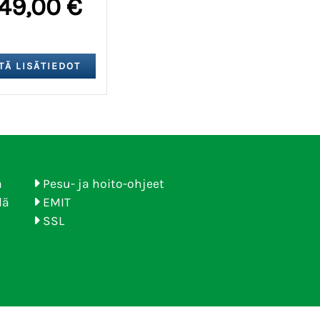
149,00 €
ä
Pesu- ja hoito-ohjeet
lä
EMIT
SSL