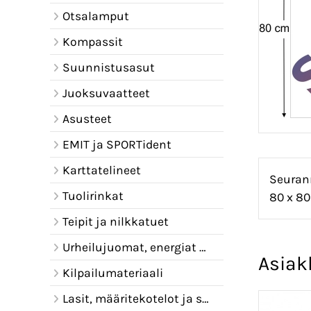
Otsalamput
Kompassit
Suunnistusasut
Juoksuvaatteet
Asusteet
EMIT ja SPORTident
Karttatelineet
Seuranm
Tuolirinkat
80 x 80
Teipit ja nilkkatuet
Urheilujuomat, energiat ja juomavyöt
Asiak
Kilpailumateriaali
Lasit, määritekotelot ja sadelipat