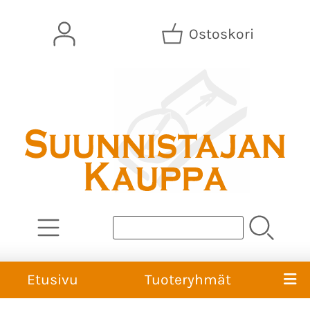
Ostoskori
Etusivu
Tuoteryhmät