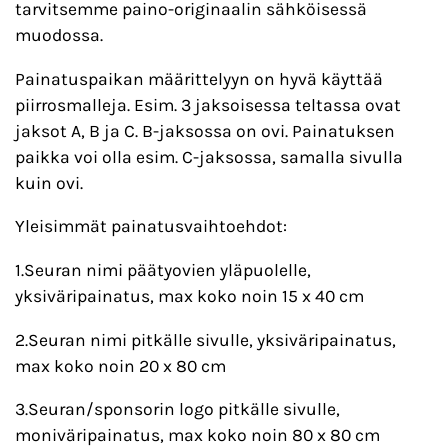
tarvitsemme paino-originaalin sähköisessä
muodossa.
Painatuspaikan määrittelyyn on hyvä käyttää
piirrosmalleja. Esim. 3 jaksoisessa teltassa ovat
jaksot A, B ja C. B-jaksossa on ovi. Painatuksen
paikka voi olla esim. C-jaksossa, samalla sivulla
kuin ovi.
Yleisimmät painatusvaihtoehdot:
1.Seuran nimi päätyovien yläpuolelle,
yksiväripainatus, max koko noin 15 x 40 cm
2.Seuran nimi pitkälle sivulle, yksiväripainatus,
max koko noin 20 x 80 cm
3.Seuran/sponsorin logo pitkälle sivulle,
moniväripainatus, max koko noin 80 x 80 cm