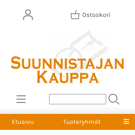
Ostoskori
Etusivu
Tuoteryhmät