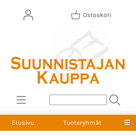
Ostoskori
Etusivu
Tuoteryhmät