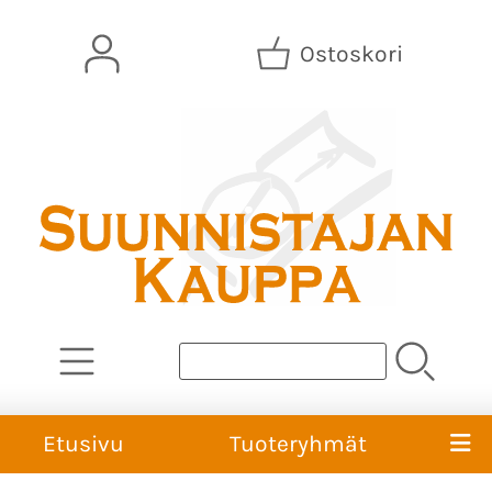
Ostoskori
Etusivu
Tuoteryhmät