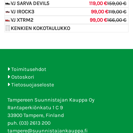
VJ SARVA DEVIL5
119,00 €
159,00 €
VJ IROCK3
99,00 €
119,00 €
VJ XTRM2
99,00 €
166,00 €
KENKIEN KOKOTAULUKKO
Toimitusehdot
Ostoskori
Tietosuojaseloste
Tampereen Suunnistajan Kauppa Oy
Rantaperkiönkatu 1 C 9
33900 Tampere, Finland
puh. (03) 2613 200
tampere@suunnistajankauppa.fi