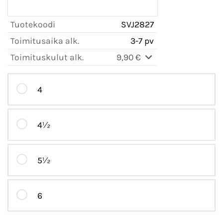
Tuotekoodi
SVJ2827
Toimitusaika alk.
3-7 pv
Toimituskulut alk.
9,90 €
4
4½
5½
6