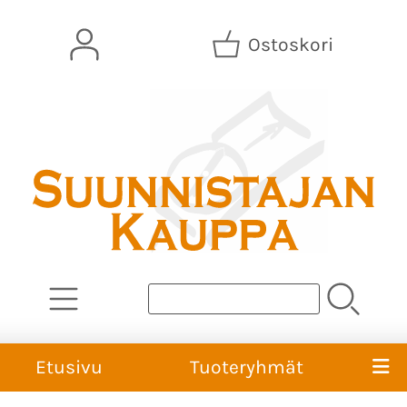
Ostoskori
Etusivu
Tuoteryhmät