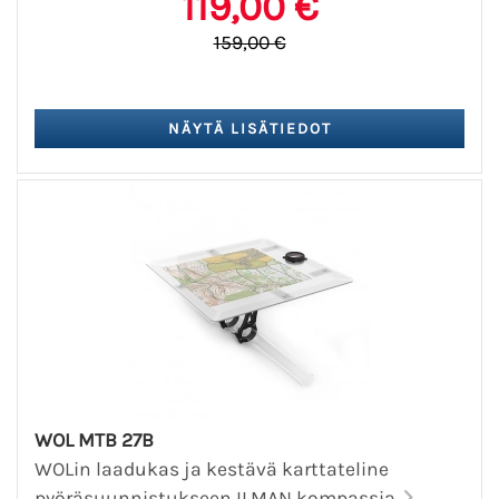
119,00 €
159,00 €
WOL MTB 27B
WOLin laadukas ja kestävä karttateline
pyöräsuunnistukseen ILMAN kompassia.