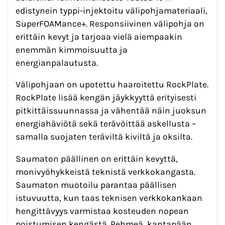
edistynein typpi-injektoitu välipohjamateriaali,
SuperFOAMance+. Responsiivinen välipohja on
erittäin kevyt ja tarjoaa vielä aiempaakin
enemmän kimmoisuutta ja
energianpalautusta.
Välipohjaan on upotettu haaroitettu RockPlate.
RockPlate lisää kengän jäykkyyttä erityisesti
pitkittäissuunnassa ja vähentää näin juoksun
energiahäviötä sekä terävöittää askellusta –
samalla suojaten teräviltä kiviltä ja oksilta.
Saumaton päällinen on erittäin kevyttä,
monivyöhykkeistä teknistä verkkokangasta.
Saumaton muotoilu parantaa päällisen
istuvuutta, kun taas teknisen verkkokankaan
hengittävyys varmistaa kosteuden nopean
poistumisen kengästä. Pehmeä, kantapään