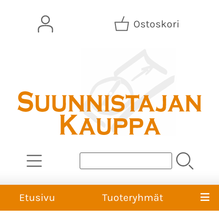
Ostoskori
Etusivu
Tuoteryhmät