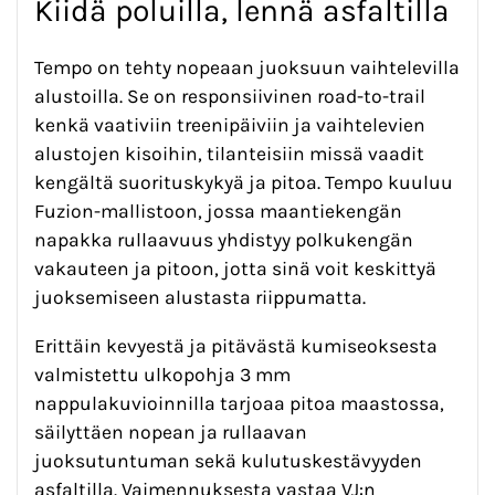
Kiidä poluilla, lennä asfaltilla
Tempo on tehty nopeaan juoksuun vaihtelevilla
alustoilla. Se on responsiivinen road-to-trail
kenkä vaativiin treenipäiviin ja vaihtelevien
alustojen kisoihin, tilanteisiin missä vaadit
kengältä suorituskykyä ja pitoa. Tempo
kuuluu
Fuzion-mallistoon, jossa maantiekengän
napakka rullaavuus yhdistyy polkukengän
vakauteen ja pitoon, jotta sinä voit keskittyä
juoksemiseen alustasta riippumatta.
Erittäin kevyestä ja pitävästä kumiseoksesta
valmistettu ulkopohja 3 mm
nappulakuvioinnilla tarjoaa pitoa maastossa,
säilyttäen nopean ja rullaavan
juoksutuntuman sekä kulutuskestävyyden
asfaltilla. Vaimennuksesta vastaa VJ:n