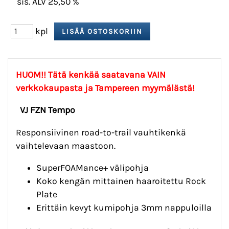
sis. ALV 25,50 %
kpl
HUOM!! Tätä kenkää saatavana VAIN
verkkokaupasta ja Tampereen myymälästä!
VJ FZN Tempo
Responsiivinen road-to-trail vauhtikenkä
vaihtelevaan maastoon.
SuperFOAMance+ välipohja
Koko kengän mittainen haaroitettu Rock
Plate
Erittäin kevyt kumipohja 3mm nappuloilla