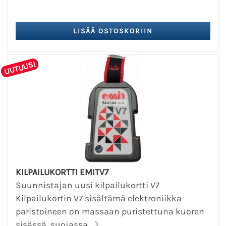
UUTUUS!
KILPAILUKORTTI EMITV7
Suunnistajan uusi kilpailukortti V7
Kilpailukortin V7 sisältämä elektroniikka
paristoineen on massaan puristettuna kuoren
sisässä, suojassa...