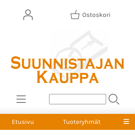
Ostoskori
Etusivu
Tuoteryhmät