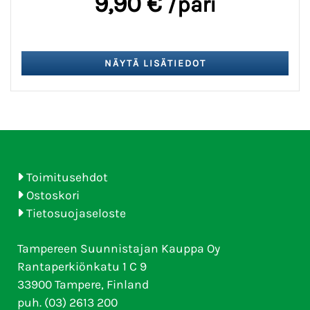
9,90 €
/pari
Toimitusehdot
Ostoskori
Tietosuojaseloste
Tampereen Suunnistajan Kauppa Oy
Rantaperkiönkatu 1 C 9
33900 Tampere, Finland
puh. (03) 2613 200