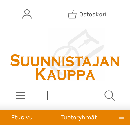
Ostoskori
Etusivu
Tuoteryhmät