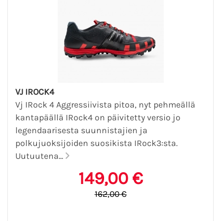
VJ IROCK4
Vj IRock 4 Aggressiivista pitoa, nyt pehmeällä
kantapäällä IRock4 on päivitetty versio jo
legendaarisesta suunnistajien ja
polkujuoksijoiden suosikista IRock3:sta.
Uutuutena...
149,00 €
162,00 €