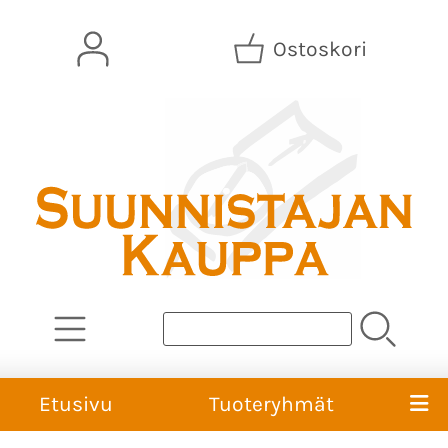
Ostoskori
Etusivu
Tuoteryhmät