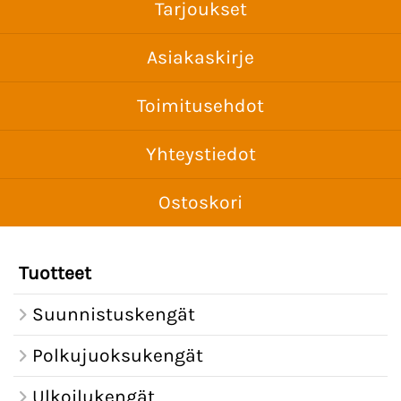
Tarjoukset
Asiakaskirje
Toimitusehdot
Yhteystiedot
Ostoskori
Tuotteet
Suunnistuskengät
Polkujuoksukengät
Ulkoilukengät