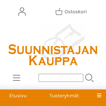
Ostoskori
Etusivu
Tuoteryhmät