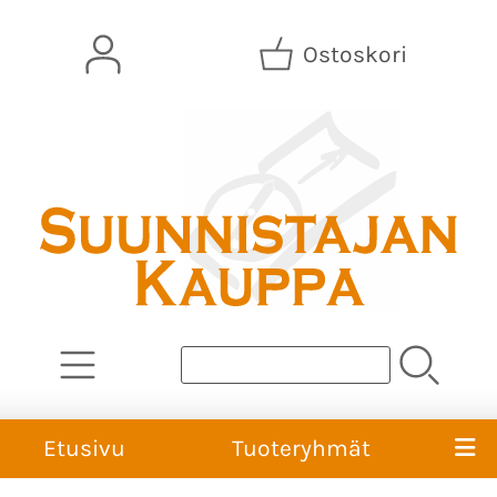
Ostoskori
Etusivu
Tuoteryhmät