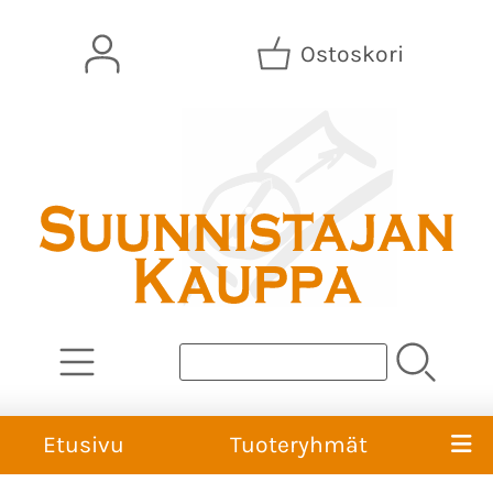
Ostoskori
Etusivu
Tuoteryhmät