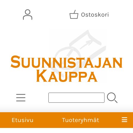
Ostoskori
Etusivu
Tuoteryhmät