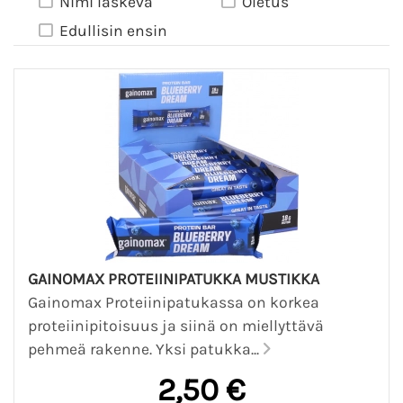
Nimi laskeva
Oletus
Edullisin ensin
GAINOMAX PROTEIINIPATUKKA MUSTIKKA
Gainomax Proteiinipatukassa on korkea
proteiinipitoisuus ja siinä on miellyttävä
pehmeä rakenne. Yksi patukka...
2,50 €