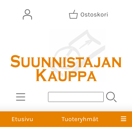
Ostoskori
Etusivu
Tuoteryhmät