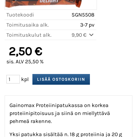
Tuotekoodi
SGN5508
Toimitusaika alk.
3-7 pv
Toimituskulut alk.
9,90 €
2,50 €
sis. ALV 25,50 %
kpl
Gainomax Proteiinipatukassa on korkea
proteiinipitoisuus ja siinä on miellyttävä
pehmeä rakenne.
Yksi patukka sisältää n. 18 g proteiinia ja 20 g