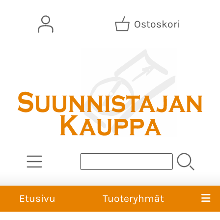
Ostoskori
Etusivu
Tuoteryhmät