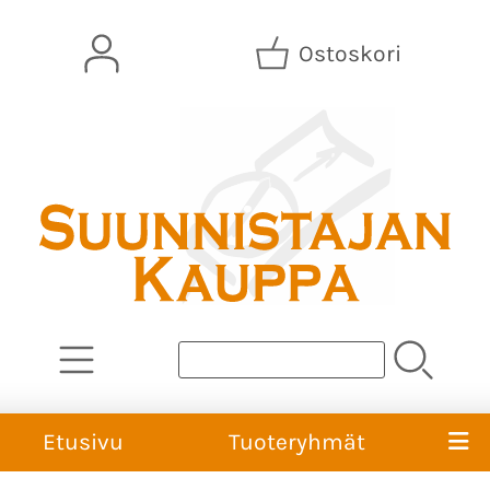
Ostoskori
Etusivu
Tuoteryhmät