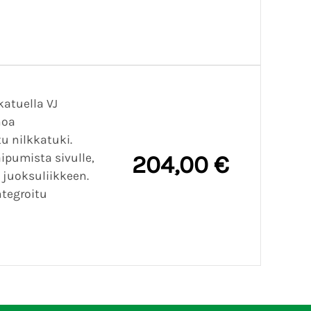
atuella VJ
noa
u nilkkatuki.
aipumista sivulle,
204,00 €
 juoksuliikkeen.
ntegroitu