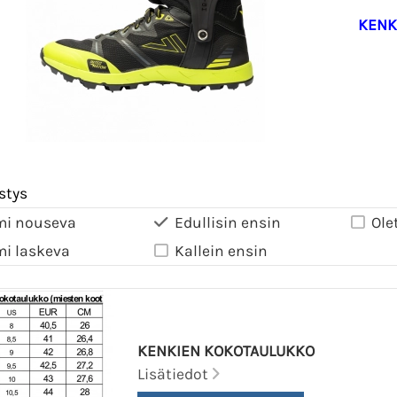
KENK
stys
mi nouseva
Edullisin ensin
Ole
mi laskeva
Kallein ensin
KENKIEN KOKOTAULUKKO
Lisätiedot