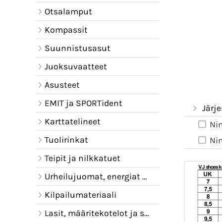
Otsalamput
Kompassit
Suunnistusasut
Juoksuvaatteet
Asusteet
EMIT ja SPORTident
Järje
Karttatelineet
Ni
Tuolirinkat
Ni
Teipit ja nilkkatuet
Urheilujuomat, energiat ja juomavyöt
Kilpailumateriaali
Lasit, määritekotelot ja sadelipat