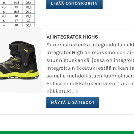
VJ INTEGRATOR HIGH6
Suunnistuskenkä integroidulla nilkk
Integrator High on markkinoiden ai
suunnistuskenkä, jossa on integroit
Integroitu nilkkatuki estää nilkan t
samalla mahdollistaen luonnollisen
Erilliseen nilkkatukeen verrattuna i
nilkkatuki...