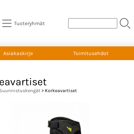
Tuoteryhmät
Asiakaskirje
Toimitusehdot
eavartiset
Suunnistuskengät
> Korkeavartiset