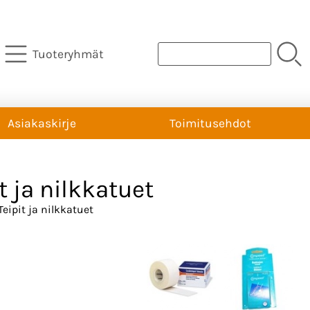
Tuoteryhmät
Asiakaskirje
Toimitusehdot
t ja nilkkatuet
Teipit ja nilkkatuet