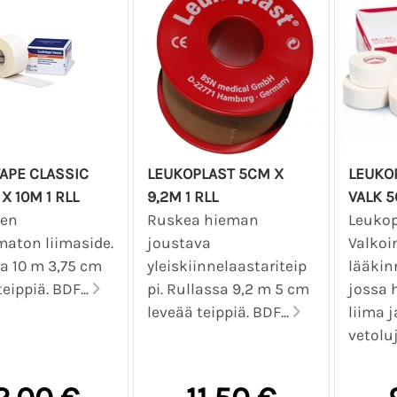
APE CLASSIC
LEUKOPLAST 5CM X
LEUKO
X 10M 1 RLL
9,2M 1 RLL
VALK 5
nen
Ruskea hieman
Leukop
aton liimaside.
joustava
Valkoi
a 10 m 3,75 cm
yleiskiinnelaastariteip
lääkinn
eippiä. BDF...
pi. Rullassa 9,2 m 5 cm
jossa 
leveää teippiä. BDF...
liima j
vetolu