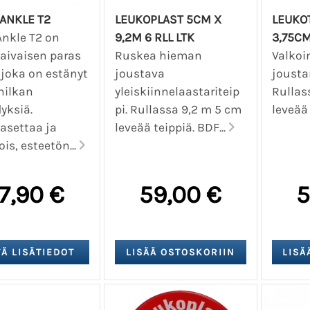
 ANKLE T2
LEUKOPLAST 5CM X
LEUKO
Ankle T2 on
9,2M 6 RLL LTK
3,75CM
aivaisen paras
Ruskea hieman
Valkoi
 joka on estänyt
joustava
jousta
nilkan
yleiskiinnelaastariteip
Rullas
yksiä.
pi. Rullassa 9,2 m 5 cm
leveää 
asettaa ja
leveää teippiä. BDF...
ois, esteetön...
7,90 €
59,00 €
5