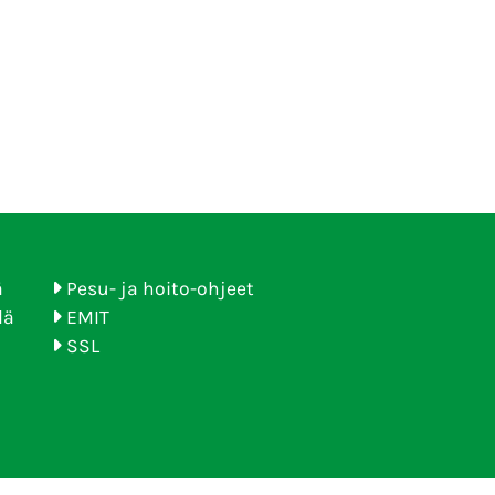
ä
Pesu- ja hoito-ohjeet
lä
EMIT
SSL