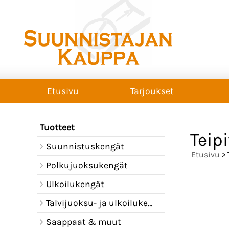
Etusivu
Tarjoukset
Tuotteet
Teipi
Suunnistuskengät
Etusivu
> 
Polkujuoksukengät
Ulkoilukengät
Talvijuoksu- ja ulkoilukengät
Saappaat & muut