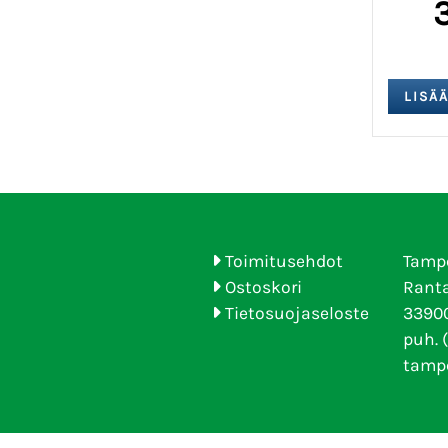
Toimitusehdot
Tamp
Ostoskori
Ranta
Tietosuojaseloste
33900
puh. 
tamp