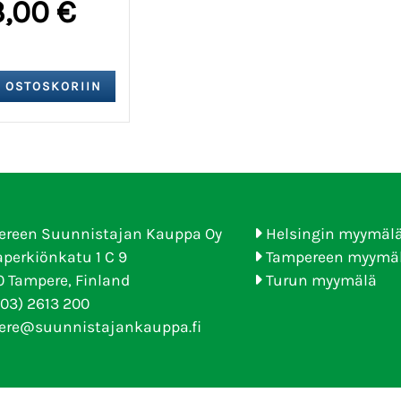
3,00 €
ereen Suunnistajan Kauppa Oy
Helsingin myymäl
perkiönkatu 1 C 9
Tampereen myymä
 Tampere, Finland
Turun myymälä
(03) 2613 200
ere@suunnistajankauppa.fi