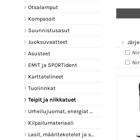
Otsalamput
Kompassit
Suunnistusasut
Juoksuvaatteet
Järje
Ni
Asusteet
Ni
EMIT ja SPORTident
Karttatelineet
Tuolirinkat
Teipit ja nilkkatuet
Urheilujuomat, energiat ja juomavyöt
Kilpailumateriaali
Lasit, määritekotelot ja sadelipat