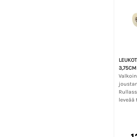
LEUKOT
3,75CM 
Valkoi
joustam
Rullass
leveää t