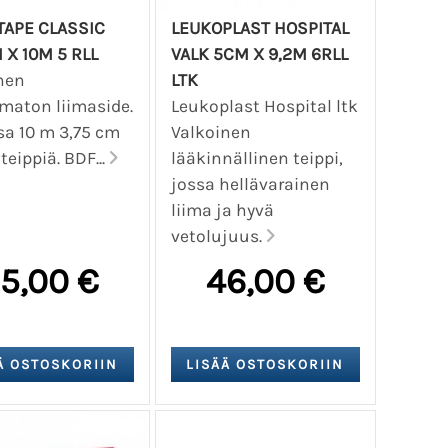
TAPE CLASSIC
LEUKOPLAST HOSPITAL
 X 10M 5 RLL
VALK 5CM X 9,2M 6RLL
nen
LTK
maton liimaside.
Leukoplast Hospital ltk
sa 10 m 3,75 cm
Valkoinen
teippiä. BDF...
lääkinnällinen teippi,
jossa hellävarainen
liima ja hyvä
vetolujuus.
5,00 €
46,00 €