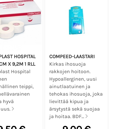
PLAST HOSPITAL
COMPEED-LAASTARI
CM X 9,2M 1 RLL
Kirkas ihosuoja
last Hospital
rakkojen hoitoon.
nen
Hypoallerginen, uusi
ällinen teippi,
ainutlaatuinen ja
hellävarainen
tehokas ihosuoja, joka
a hyvä
lievittää kipua ja
juus.
ärsytystä sekä suojaa
ja hoitaa. BDF...