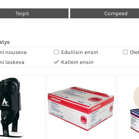
Teipit
Compeed
stys
mi nouseva
Edullisin ensin
Ole
mi laskeva
Kallein ensin