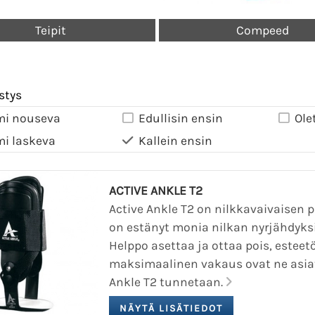
Teipit
Compeed
stys
mi nouseva
Edullisin ensin
Ole
mi laskeva
Kallein ensin
ACTIVE ANKLE T2
Active Ankle T2 on nilkkavaivaisen p
on estänyt monia nilkan nyrjähdyksi
Helppo asettaa ja ottaa pois, esteet
maksimaalinen vakaus ovat ne asiat
Ankle T2 tunnetaan.