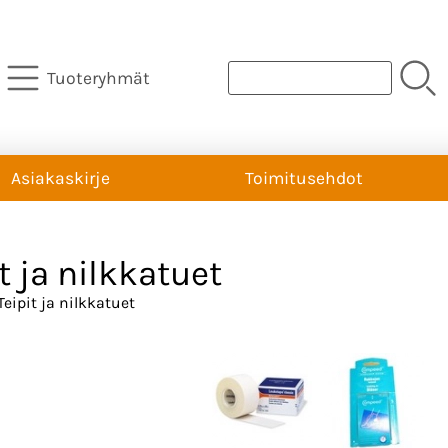
Tuoteryhmät
Asiakaskirje
Toimitusehdot
t ja nilkkatuet
Teipit ja nilkkatuet