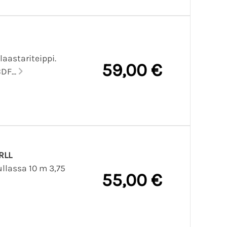
aastariteippi.
59,00 €
DF...
RLL
llassa 10 m 3,75
55,00 €