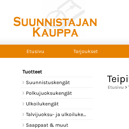
Etusivu
Tarjoukset
Tuotteet
Teipi
Suunnistuskengät
Etusivu
> 
Polkujuoksukengät
Ulkoilukengät
Talvijuoksu- ja ulkoilukengät
Saappaat & muut