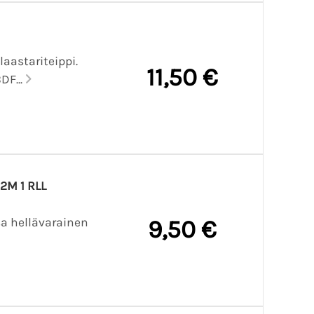
aastariteippi.
11,50 €
DF...
2M 1 RLL
sa hellävarainen
9,50 €