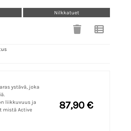
Nilkkatuet
tus
aras ystävä, joka
ä.
ön liikkuvuus ja
87,90 €
 mistä Active