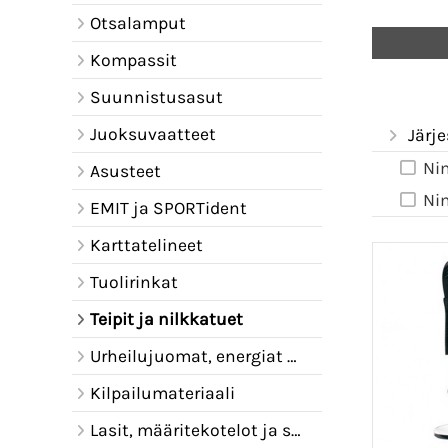
Otsalamput
Kompassit
Suunnistusasut
Juoksuvaatteet
Järje
Ni
Asusteet
Ni
EMIT ja SPORTident
Karttatelineet
Tuolirinkat
Teipit ja nilkkatuet
Urheilujuomat, energiat ja juomavyöt
Kilpailumateriaali
Lasit, määritekotelot ja sadelipat