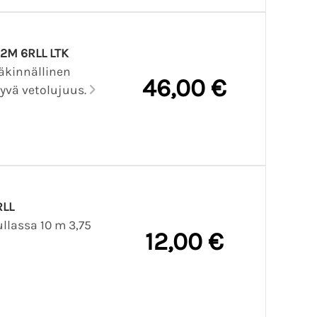
2M 6RLL LTK
ääkinnällinen
46,00 €
hyvä vetolujuus.
RLL
llassa 10 m 3,75
12,00 €