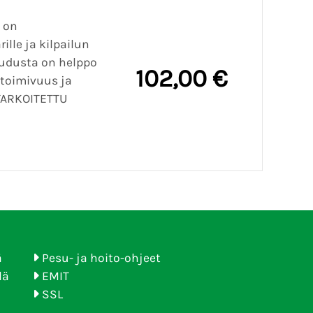
i on
lle ja kilpailun
ruudusta on helppo
102,00 €
 toimivuus ja
 TARKOITETTU
ä
Pesu- ja hoito-ohjeet
lä
EMIT
SSL