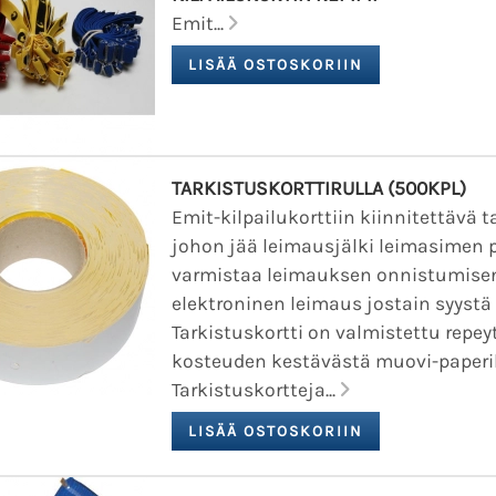
Emit...
TARKISTUSKORTTIRULLA (500KPL)
Emit-kilpailukorttiin kiinnitettävä t
johon jää leimausjälki leimasimen p
varmistaa leimauksen onnistumisen
elektroninen leimaus jostain syystä
Tarkistuskortti on valmistettu repey
kosteuden kestävästä muovi-paperi
Tarkistuskortteja...