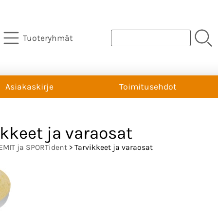
Tuoteryhmät
Asiakaskirje
Toimitusehdot
ikkeet ja varaosat
EMIT ja SPORTident
> Tarvikkeet ja varaosat