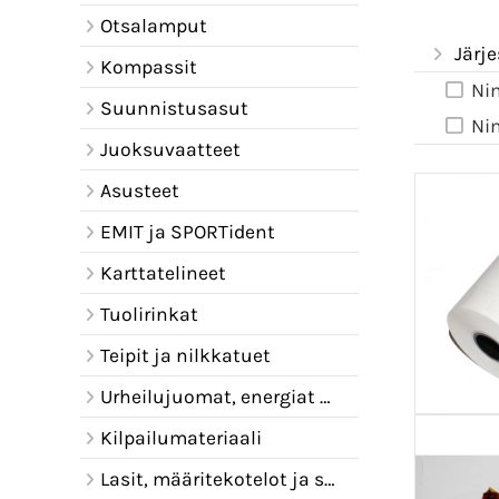
Otsalamput
Järje
Kompassit
Ni
Suunnistusasut
Ni
Juoksuvaatteet
Asusteet
EMIT ja SPORTident
Karttatelineet
Tuolirinkat
Teipit ja nilkkatuet
Urheilujuomat, energiat ja juomavyöt
Kilpailumateriaali
Lasit, määritekotelot ja sadelipat