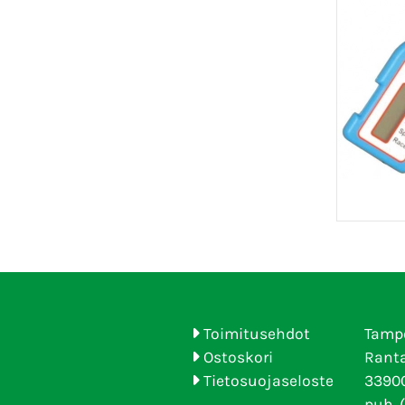
Toimitusehdot
Tamp
Ostoskori
Ranta
Tietosuojaseloste
33900
puh. 