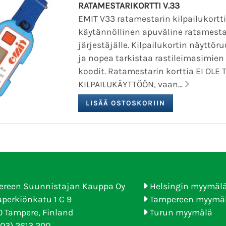
RATAMESTARIKORTTI V.33
EMIT V33 ratamestarin kilpailukortt
käytännöllinen apuväline ratamestari
järjestäjälle. Kilpailukortin näyttö
ja nopea tarkistaa rastileimasimien
koodit. Ratamestarin korttia EI OLE
KILPAILUKÄYTTÖÖN, vaan...
ereen Suunnistajan Kauppa Oy
Helsingin myymäl
perkiönkatu 1 C 9
Tampereen myymä
 Tampere, Finland
Turun myymälä
(03) 2613 200