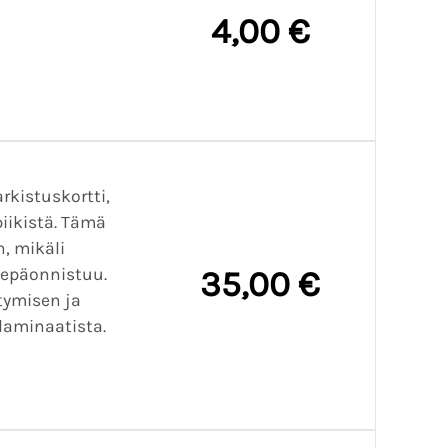
4,00 €
arkistuskortti,
iikistä. Tämä
, mikäli
 epäonnistuu.
35,00 €
tymisen ja
laminaatista.