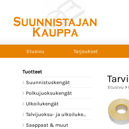
Etusivu
Tarjoukset
Tuotteet
Tarv
Suunnistuskengät
Etusivu
>
Polkujuoksukengät
Ulkoilukengät
Talvijuoksu- ja ulkoilukengät
Saappaat & muut