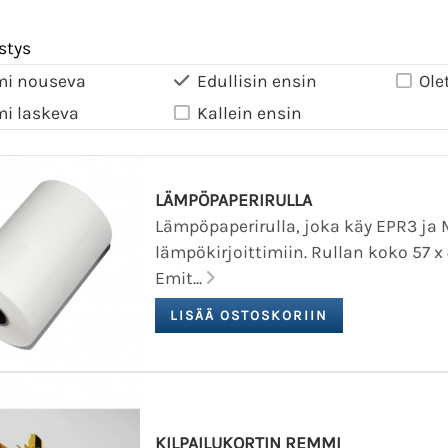
stys
mi nouseva
Edullisin ensin
Ole
mi laskeva
Kallein ensin
LÄMPÖPAPERIRULLA
Lämpöpaperirulla, joka käy EPR3 ja
lämpökirjoittimiin. Rullan koko 57 x
Emit...
KILPAILUKORTIN REMMI