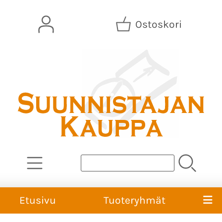
Ostoskori
Etusivu
Tuoteryhmät