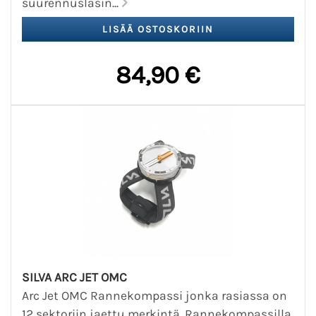
suurennuslasin...
84,90 €
SILVA ARC JET OMC
Arc Jet OMC Rannekompassi jonka rasiassa on
12 sektoriin jaettu merkintä. Rannekompassilla