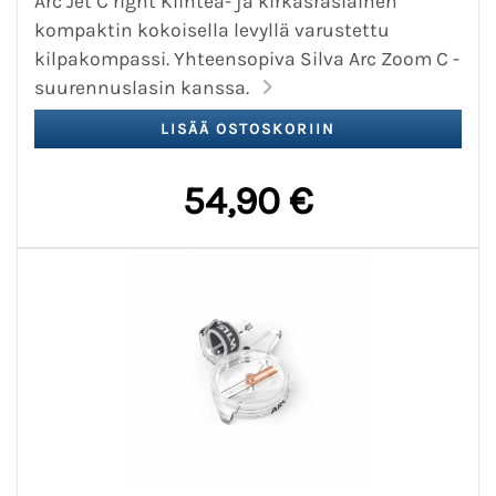
Arc Jet C right Kiinteä- ja kirkasrasiainen
kompaktin kokoisella levyllä varustettu
kilpakompassi. Yhteensopiva Silva Arc Zoom C -
suurennuslasin kanssa.
54,90 €