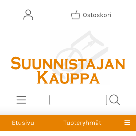
Ostoskori
Etusivu
Tuoteryhmät