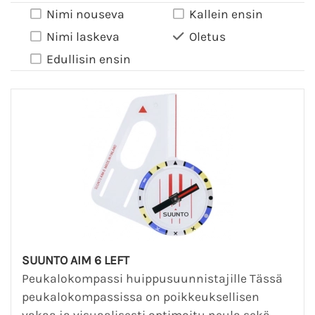
Nimi nouseva
Kallein ensin
Nimi laskeva
Oletus
Edullisin ensin
SUUNTO AIM 6 LEFT
Peukalokompassi huippusuunnistajille Tässä
peukalokompassissa on poikkeuksellisen
vakaa ja visuaalisesti optimoitu neula sekä