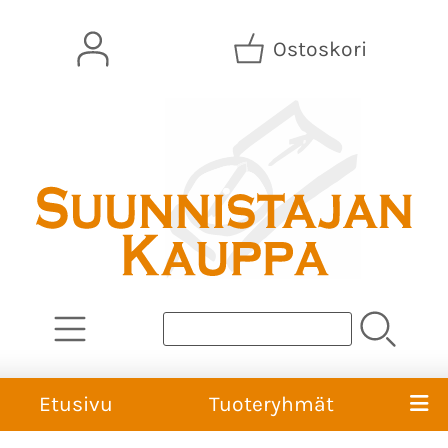
Ostoskori
Etusivu
Tuoteryhmät