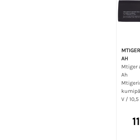
MTIGER
AH
Mtiger 
Mtigeri
kumipää
V / 10,5
1