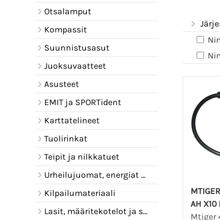
Otsalamput
Järje
Kompassit
Ni
Suunnistusasut
Ni
Juoksuvaatteet
Asusteet
EMIT ja SPORTident
Karttatelineet
Tuolirinkat
Teipit ja nilkkatuet
Urheilujuomat, energiat ja juomavyöt
MTIGER
Kilpailumateriaali
AH X10
Lasit, määritekotelot ja sadelipat
Mtiger 