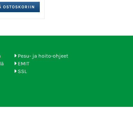
ä
Pesu- ja hoito-ohjeet
lä
EMIT
SSL