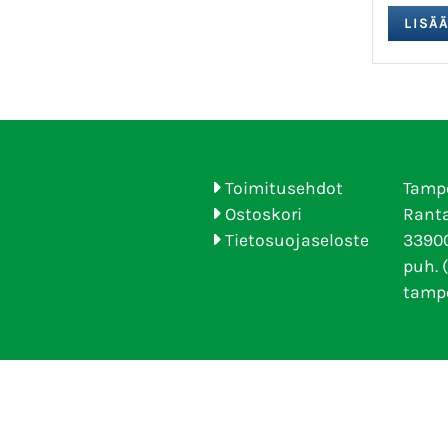
Toimitusehdot
Tamp
Ostoskori
Ranta
Tietosuojaseloste
33900
puh. 
tamp