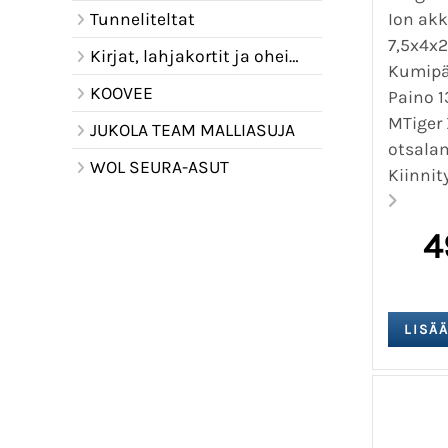
Ion akk
Tunneliteltat
7,5x4x2
Kirjat, lahjakortit ja oheistuotteet
Kumipää
KOOVEE
Paino 1
MTiger 
JUKOLA TEAM MALLIASUJA
otsala
WOL SEURA-ASUT
Kiinnit
4