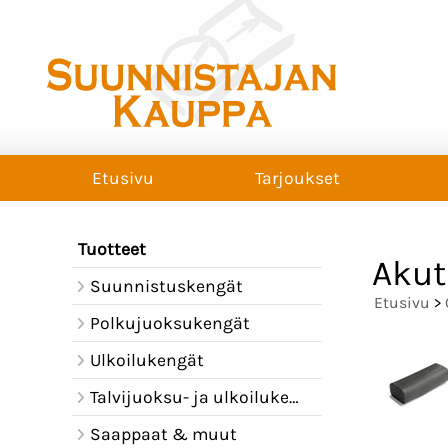
Etusivu
Tarjoukset
Tuotteet
Akut
Suunnistuskengät
Etusivu
>
Polkujuoksukengät
Ulkoilukengät
Talvijuoksu- ja ulkoilukengät
Saappaat & muut