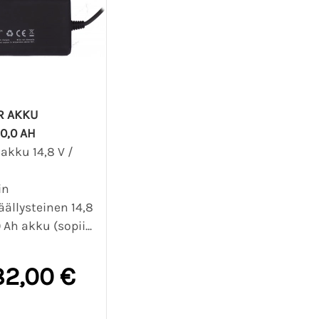
R AKKU
10,0 AH
akku 14,8 V /
,0 Ah
in
ällysteinen 14,8
0 Ah akku (sopii...
82,00 €