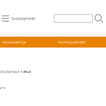
Tuoteryhmät
Asiakaskirje
Toimitusehdot
Otsalamput
> Akut