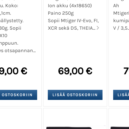
u. Koko:
Ion akku (4x18650)
,1cm.
Paino 250g
Mtiger
llystetty.
Sopii Mtiger IV-Evo, FI,
kumipä
30g. Sopii
XCR sekä DS, THEIA...
V / 3,5.
X10
mppuun.
ys otsapannan...
9,00 €
69,00 €
7