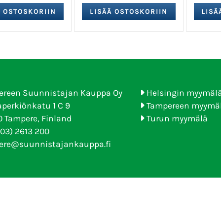
ereen Suunnistajan Kauppa Oy
Helsingin myymäl
perkiönkatu 1 C 9
Tampereen myymä
 Tampere, Finland
Turun myymälä
(03) 2613 200
ere@suunnistajankauppa.fi