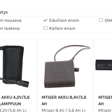
stys
mi nouseva
Edullisin ensin
Ole
mi laskeva
Kallein ensin
 AKKU 4,2V/5,6
MTIGER AKKU 8,4V/5,6
MTIGER
 LAMPPUUN
AH
AH
4,2V/5,6 Ah Li-
Mtiger 8,4V / 5,6 AH Li-
Mtiger 