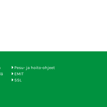
ä
Pesu- ja hoito-ohjeet
lä
EMIT
SSL