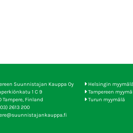
ereen Suunnistajan Kauppa Oy
Helsingin myymäl
perkiönkatu 1 C 9
Tampereen myymä
 Tampere, Finland
Turun myymälä
(03) 2613 200
ere@suunnistajankauppa.fi