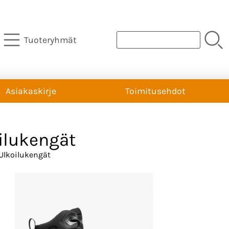
Tuoteryhmät
Asiakaskirje
Toimitusehdot
ilukengät
Ulkoilukengät