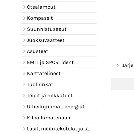
Otsalamput
Kompassit
Suunnistusasut
Juoksuvaatteet
Asusteet
EMIT ja SPORTident
Järje
Karttatelineet
Tuolirinkat
Teipit ja nilkkatuet
Urheilujuomat, energiat ja juomavyöt
Kilpailumateriaali
Lasit, määritekotelot ja sadelipat