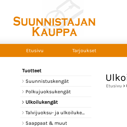
Etusivu
Tarjoukset
Tuotteet
Ulko
Suunnistuskengät
Etusivu
> 
Polkujuoksukengät
Ulkoilukengät
Talvijuoksu- ja ulkoilukengät
Saappaat & muut