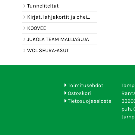
Tunneliteltat
Kirjat, lahjakortit ja oheistuotteet
KOOVEE
JUKOLA TEAM MALLIASUJA
WOL SEURA-ASUT
Toimitusehdot
Tamp
Ostoskori
Ranta
Tietosuojaseloste
33900
puh. 
tamp