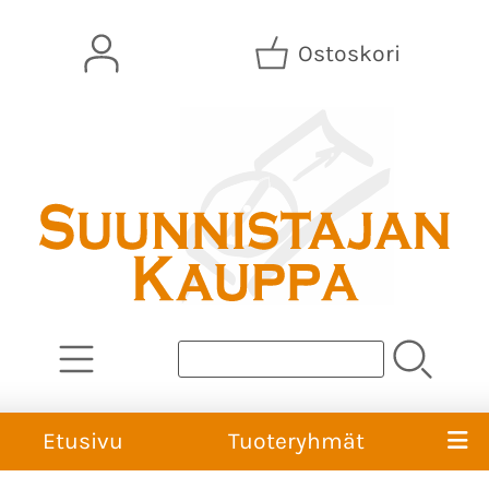
Ostoskori
Etusivu
Tuoteryhmät