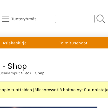
Tuoteryhmät
Asiakaskirje
Toimitusehdot
 - Shop
Otsalamput
> LedX - Shop
hopin tuotteiden jälleenmyyntiä hoitaa nyt Suunnistaj