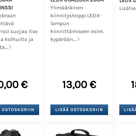
LEDX 
INSSI
Ylimääräinen
Lisäti
obraan
kiinnitysteippi LEDX-
ettävä
lampun
nssi suojaa itse
kiinnittämiseen esim.
 kolhuilta ja
kypärään...
ta...
0,00 €
13,00 €
1