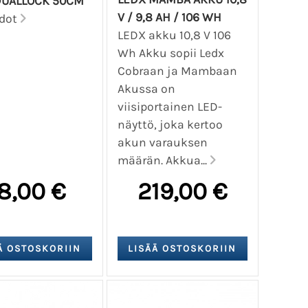
DUALLOCK 50CM
V / 9,8 AH / 106 WH
edot
LEDX akku 10,8 V 106
Wh Akku sopii Ledx
Cobraan ja Mambaan
Akussa on
viisiportainen LED-
näyttö, joka kertoo
akun varauksen
määrän. Akkua...
8,00 €
219,00 €