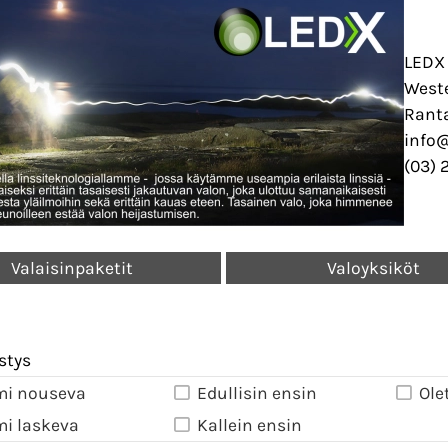
LEDX
West
Ranta
info
(03) 
Valaisinpaketit
Valoyksiköt
stys
mi nouseva
Edullisin ensin
Ole
mi laskeva
Kallein ensin