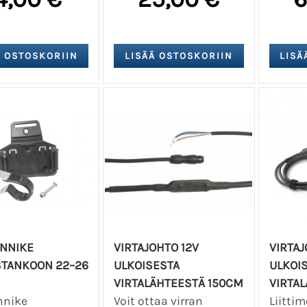
INNIKE
VIRTAJOHTO 12V
VIRTAJ
TANKOON 22–26
ULKOISESTA
ULKOI
VIRTALÄHTEESTÄ 150CM
VIRTA
nnike
Voit ottaa virran
Liitti