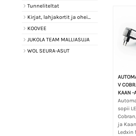
Tunneliteltat
Kirjat, lahjakortit ja oheistuotteet
KOOVEE
JUKOLA TEAM MALLIASUJA
WOL SEURA-ASUT
AUTOMA
V COBR
KAAN -
Automaa
sopii L
Cobran
ja Kaan
Ledxin 