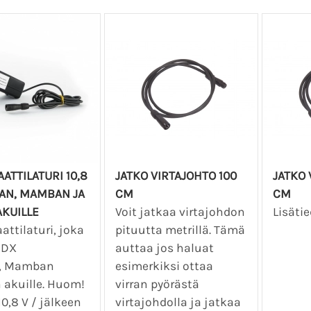
ATTILATURI 10,8
JATKO VIRTAJOHTO 100
JATKO 
AN, MAMBAN JA
CM
CM
AKUILLE
Voit jatkaa virtajohdon
Lisäti
ttilaturi, joka
pituutta metrillä. Tämä
EDX
auttaa jos haluat
, Mamban
esimerkiksi ottaa
 akuille. Huom!
virran pyörästä
10,8 V / jälkeen
virtajohdolla ja jatkaa