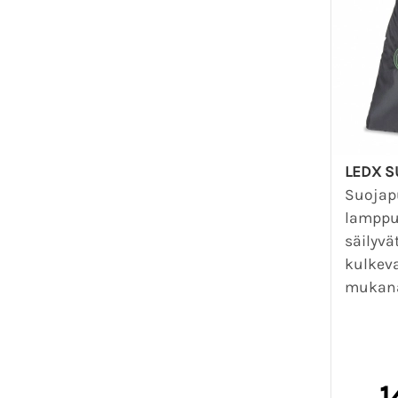
LEDX S
Suojap
lamppu
säilyvä
kulkeva
mukan
1