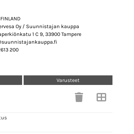
 FINLAND
ervesa Oy / Suunnistajan kauppa
perkiönkatu 1 C 9, 33900 Tampere
@suunnistajankauppa.fi
2613 200
Varusteet
tus