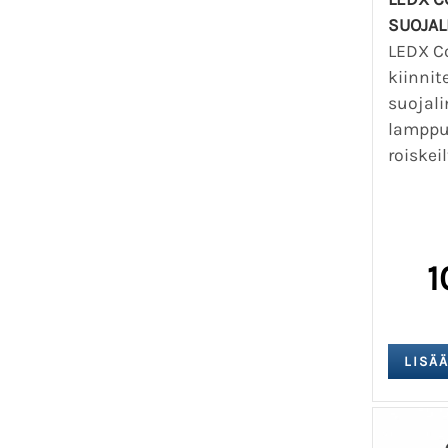
SUOJAL
LEDX C
kiinnit
suojali
lamppua
roiskeil
1