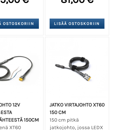
OHTO 12V
JATKO VIRTAJOHTO XT60
SESTA
150 CM
LÄHTEESTÄ 150CM
150 cm pitkä
menä XT60
jatkojohto, jossa LEDX