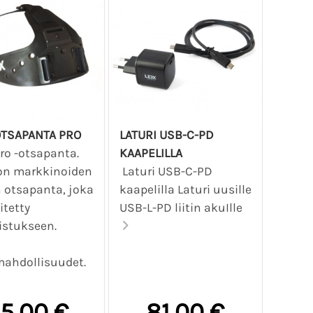
OTSAPANTA PRO
LATURI USB-C-PD
ro -otsapanta.
KAAPELILLA
on markkinoiden
Laturi USB-C-PD
n otsapanta, joka
kaapelilla Laturi uusille
itetty
USB-L-PD liitin akuIlle
stukseen.
ahdollisuudet.
5,00 €
81,00 €