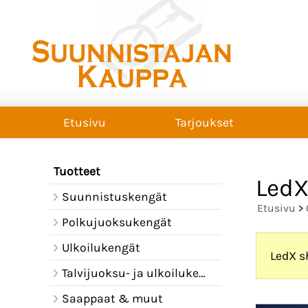
Etusivu
Tarjoukset
Tuotteet
LedX
Suunnistuskengät
Etusivu
>
Polkujuoksukengät
Ulkoilukengät
LedX s
Talvijuoksu- ja ulkoilukengät
Saappaat & muut