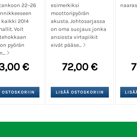
tankoon 22–26
esimerkiksi
naaras.
innikkeeseen
moottoripyörän
 kaikki 2014
akusta. Johtosarjassa
allit. Voit
on oma suojaus jonka
a tehokkaan
ansiosta virtapiikit
lon pyörän
eivät pääse...
...
3,00 €
72,00 €
7