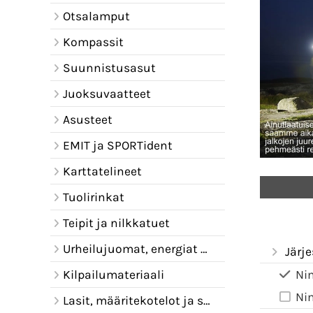
Otsalamput
Kompassit
Suunnistusasut
Juoksuvaatteet
Asusteet
EMIT ja SPORTident
Karttatelineet
Tuolirinkat
Teipit ja nilkkatuet
Urheilujuomat, energiat ja juomavyöt
Järje
Kilpailumateriaali
Ni
Ni
Lasit, määritekotelot ja sadelipat