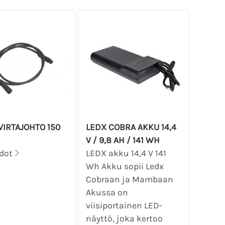
VIRTAJOHTO 150
LEDX COBRA AKKU 14,4
V / 9,8 AH / 141 WH
edot
LEDX akku 14,4 V 141
Wh Akku sopii Ledx
Cobraan ja Mambaan
Akussa on
viisiportainen LED-
näyttö, joka kertoo