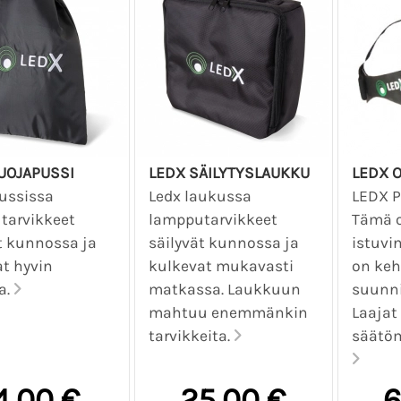
UOJAPUSSI
LEDX SÄILYTYSLAUKKU
LEDX 
ussissa
Ledx laukussa
LEDX P
tarvikkeet
lampputarvikkeet
Tämä 
t kunnossa ja
säilyvät kunnossa ja
istuvi
t hyvin
kulkevat mukavasti
on keh
a.
matkassa. Laukkuun
suunni
mahtuu enemmänkin
Laajat
tarvikkeita.
säätöm
4,00 €
25,00 €
6