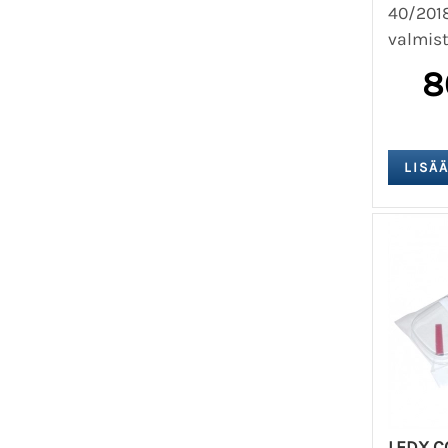
40/201
valmiste
8
LEDX C