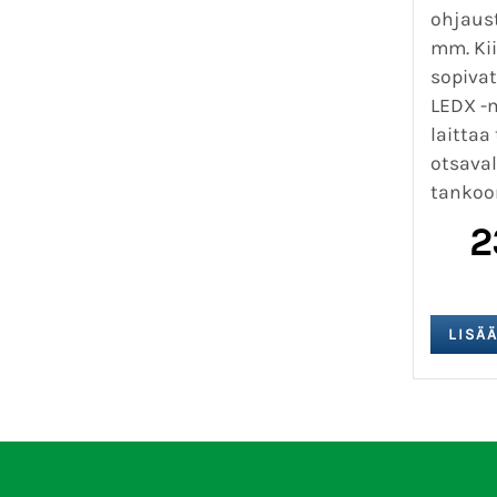
ohjaus
mm. Ki
sopivat
LEDX -m
laitta
otsava
tankoon
2