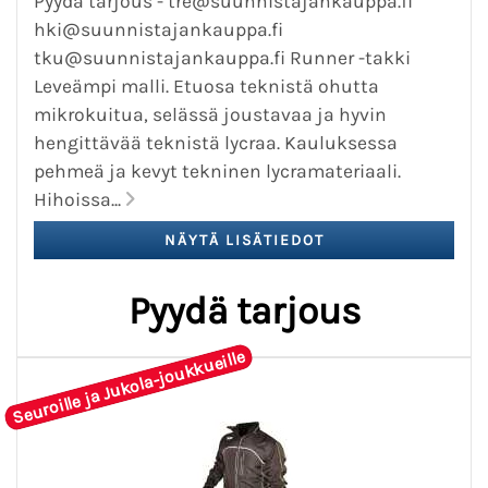
Pyydä tarjous - tre@suunnistajankauppa.fi
hki@suunnistajankauppa.fi
tku@suunnistajankauppa.fi Runner -takki
Leveämpi malli. Etuosa teknistä ohutta
mikrokuitua, selässä joustavaa ja hyvin
hengittävää teknistä lycraa. Kauluksessa
pehmeä ja kevyt tekninen lycramateriaali.
Hihoissa...
Pyydä tarjous
Seuroille ja Jukola-joukkueille