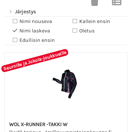
Järjestys
Nimi nouseva
Kallein ensin
Nimi laskeva
Oletus
Edullisin ensin
Seuroille ja Jukola-joukkueille
WOL X-RUNNER -TAKKI W
Pyydä tarjous - tre@suunnistajankauppa.fi