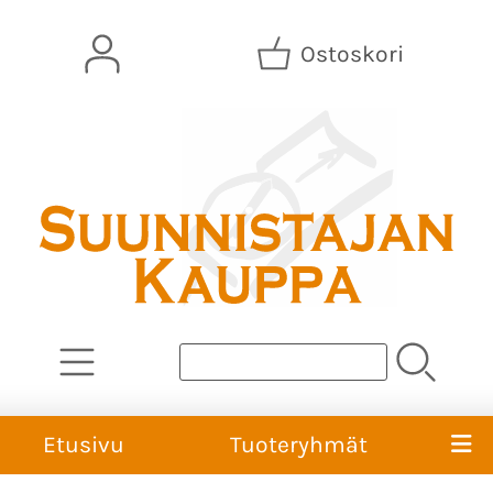
Ostoskori
Etusivu
Tuoteryhmät