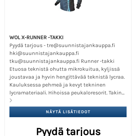
WOL X-RUNNER -TAKKI
Pyydä tarjous - tre@suunnistajankauppa.fi
hki@suunnistajankauppa.fi
tku@suunnistajankauppa.fi Runner -takki
Etuosa teknistä ohutta mikrokuitua, kyljissä
joustavaa ja hyvin hengittävää teknistä lycraa.
Kauluksessa pehmeä ja kevyt tekninen
lycramateriaali. Hihoissa peukaloresorit. Takin...
Pyydä tarjous