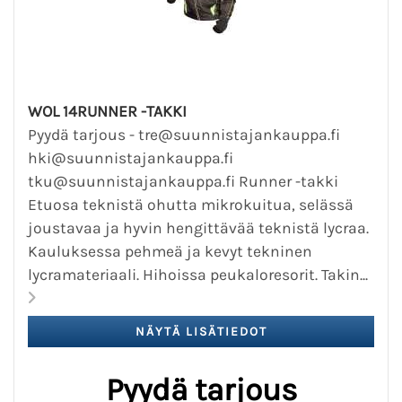
WOL 14RUNNER -TAKKI
Pyydä tarjous - tre@suunnistajankauppa.fi
hki@suunnistajankauppa.fi
tku@suunnistajankauppa.fi Runner -takki
Etuosa teknistä ohutta mikrokuitua, selässä
joustavaa ja hyvin hengittävää teknistä lycraa.
Kauluksessa pehmeä ja kevyt tekninen
lycramateriaali. Hihoissa peukaloresorit. Takin...
Pyydä tarjous