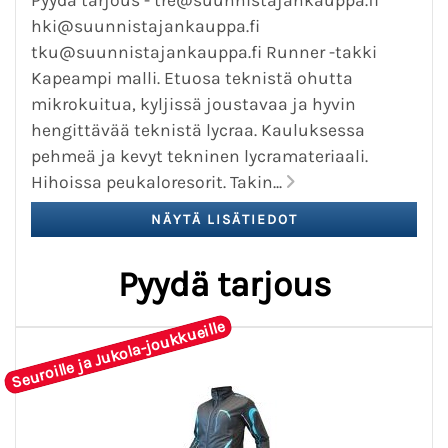
hki@suunnistajankauppa.fi
tku@suunnistajankauppa.fi Runner -takki
Kapeampi malli. Etuosa teknistä ohutta
mikrokuitua, kyljissä joustavaa ja hyvin
hengittävää teknistä lycraa. Kauluksessa
pehmeä ja kevyt tekninen lycramateriaali.
Hihoissa peukaloresorit. Takin...
Pyydä tarjous
Seuroille ja Jukola-joukkueille