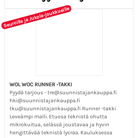
Seuroille ja Jukola-joukkueille
WOL WOC RUNNER -TAKKI
Pyydä tarjous - tre@suunnistajankauppa.fi
hki@suunnistajankauppa.fi
tku@suunnistajankauppa.fi Runner -takki
Leveämpi malli. Etuosa teknistä ohutta
mikrokuitua, selässä joustavaa ja hyvin
hengittävää teknistä lycraa. Kauluksessa